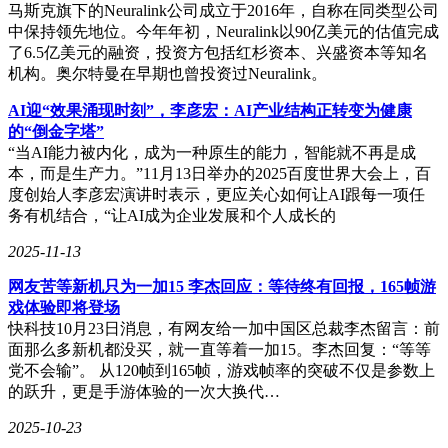
马斯克旗下的Neuralink公司成立于2016年，自称在同类型公司
中保持领先地位。今年年初，Neuralink以90亿美元的估值完成
了6.5亿美元的融资，投资方包括红杉资本、兴盛资本等知名
机构。奥尔特曼在早期也曾投资过Neuralink。
AI迎“效果涌现时刻”，李彦宏：AI产业结构正转变为健康
的“倒金字塔”
“当AI能力被内化，成为一种原生的能力，智能就不再是成
本，而是生产力。”11月13日举办的2025百度世界大会上，百
度创始人李彦宏演讲时表示，更应关心如何让AI跟每一项任
务有机结合，“让AI成为企业发展和个人成长的
2025-11-13
网友苦等新机只为一加15 李杰回应：等待终有回报，165帧游
戏体验即将登场
快科技10月23日消息，有网友给一加中国区总裁李杰留言：前
面那么多新机都没买，就一直等着一加15。李杰回复：“等等
党不会输”。 从120帧到165帧，游戏帧率的突破不仅是参数上
的跃升，更是手游体验的一次大换代…
2025-10-23