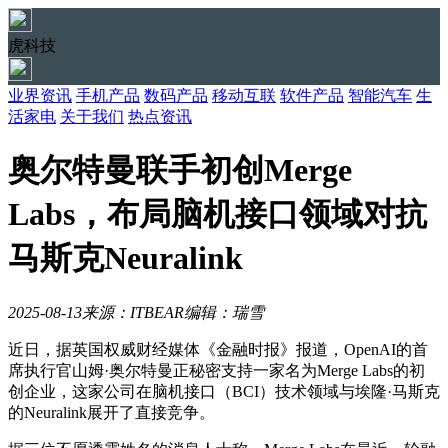
虎科技
业界资讯
手机产品
数码产品
移动互联
软件产品
智能汽车
生
活家电
关于我们
热点资讯
奥尔特曼联手初创Merge
Labs，布局脑机接口领域对抗
马斯克Neuralink
2025-08-13
来源：ITBEAR
编辑：瑞雪
近日，据英国权威财经媒体《金融时报》报道，OpenAI的首
席执行官山姆·奥尔特曼正秘密支持一家名为Merge Labs的初
创企业，这家公司在脑机接口（BCI）技术领域与埃隆·马斯克
的Neuralink展开了直接竞争。