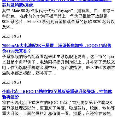
芯片及鸿蒙6系统
其中 Mate 80 标准版代号代号“Voyager”，拥有黑、白、青绿三
种配色。 在此前的华为平板产品上，华为已批量下放麒麟
9020系芯片，Mate 80 系列则有望搭载全系的麒麟 9030 芯片以
及鸿…
2025-10-21
7000mAh大电池配2K三星屏，潜望长焦加持，iQOO 15起售
价4199元真香？
子系旗舰的综合配置看起来比主系旗舰还更高，这上市的iqoo
15就是个典型例子，电池同样提升到7k以上，并补齐了无线充
电，作为旗舰手机这金属中框、超声波指纹、IP68/IP69级别防
尘防水都是标配，还补齐了…
2025-10-21
今晚七点！iQOO 15携骁龙8至尊版等重磅升级登场，性能体
验再进阶
将在今晚七点正式发布的iQOO 15除了首批更新第五代骁龙8
至尊版处理器以外，更迎来了屏幕、独显芯片、续航、散热等
重大升级，下面的爆料汇总值得一看。据悉，它还将在散热、