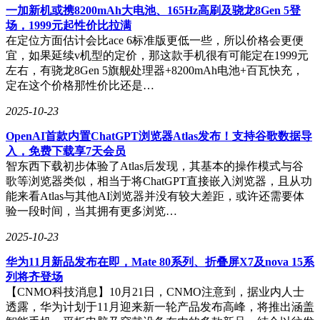
一加新机或携8200mAh大电池、165Hz高刷及骁龙8Gen 5登
场，1999元起性价比拉满
在定位方面估计会比ace 6标准版更低一些，所以价格会更便
宜，如果延续v机型的定价，那这款手机很有可能定在1999元
左右，有骁龙8Gen 5旗舰处理器+8200mAh电池+百瓦快充，
定在这个价格那性价比还是…
2025-10-23
OpenAI首款内置ChatGPT浏览器Atlas发布！支持谷歌数据导
入，免费下载享7天会员
智东西下载初步体验了Atlas后发现，其基本的操作模式与谷
歌等浏览器类似，相当于将ChatGPT直接嵌入浏览器，且从功
能来看Atlas与其他AI浏览器并没有较大差距，或许还需要体
验一段时间，当其拥有更多浏览…
2025-10-23
华为11月新品发布在即，Mate 80系列、折叠屏X7及nova 15系
列将齐登场
【CNMO科技消息】10月21日，CNMO注意到，据业内人士
透露，华为计划于11月迎来新一轮产品发布高峰，将推出涵盖