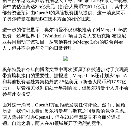
据三位不愿透露姓名的消息人士称，Merge Labs在最近一轮融
资中的估值高达8.5亿美元（折合人民币约61.1亿元），其中大
部分资金预计由OpenAI的风险投资团队提供。这一消息揭示
了奥尔特曼在推动BCI技术方面的雄心壮志。
进一步的信息显示，奥尔特曼不仅积极推动了对Merge Labs的
投资，还与世界币（Worldcoin）项目负责人艾历克斯·布拉尼
亚共同启动了该项目。尽管他将作为Merge Labs的联合创始
人，但并不会参与公司的日常管理。
奥尔特曼在今年的博客文章中再次强调了科技进步对于实现高
带宽脑机接口的重要性。据报道，Merge Labs还计划从OpenAI
和其他投资者处筹集额外的2.5亿美元（折合人民币约17.97亿
元），尽管相关谈判仍处于早期阶段，但奥尔特曼个人并不会
参与此次投资。
面对这一消息，OpenAI方面拒绝发表任何评论。然而，回顾
历史，我们可以看到奥尔特曼与马斯克之间复杂的竞争关系。
两人曾共同创办OpenAI，但在2018年因意见不合而分道扬
镳。自此之后，两人在AI领域展开了激烈的竞争。